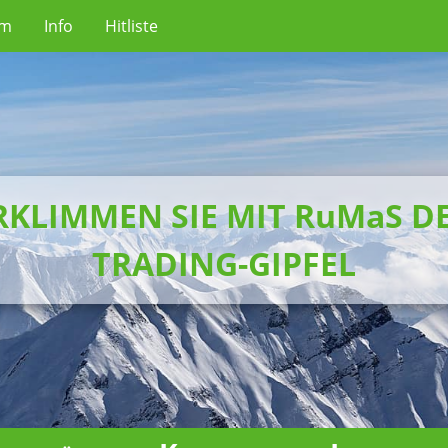
um
Info
Hitliste
RKLIMMEN SIE MIT RuMaS D
TRADING-GIPFEL