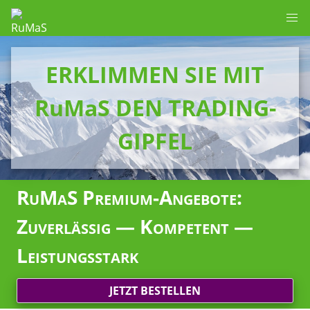
ERKLIMMEN SIE MIT
RuMaS DEN TRADING-
GIPFEL
RuMaS Premium-Angebote:
Zuverlässig — Kompetent —
Leistungsstark
JETZT BESTELLEN