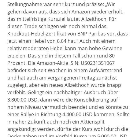
Stellungnahme war sehr kurz und präzise: „Wir
gehen davon aus, dass sich Amazon wieder erholt,
das mittelfristige Kursziel lautet Allzeithoch. Für
diesen Trade schlagen wir noch einmal das
Knockout-Hebel-Zertifikat von BNP Paribas vor, dass
jetzt einen Hebel von 6,64 hat.“ Auch mit einem
relativ moderaten Hebel kann man hohe Gewinne
erzielen. Das sind in diesem Fall schon rund 80
Prozent. Die Amazon-Aktie ISIN: US0231351067
befindet sich seit Wochen in einem Aufwärtstrend
und hat auch am vergangenen Freitag zunächst
zugelegt, aber ein neues Allzeithoch wurde knapp
verfehlt. Gelingt ein nachhaltiger Ausbruch über
3.800,00 USD, dann wäre die Konsolidierung auf
hohem Niveau vermutlich beendet und es könnte zu
einer Rallye in Richtung 4.400,00 USD kommen. Sollte
in naher Zukunft auch noch ein Aktiensplit
angekündigt werden, dürfte der Kurs wohl durch die
Decke gehen und im Vorfeld Kurse um 5.000,00 USD