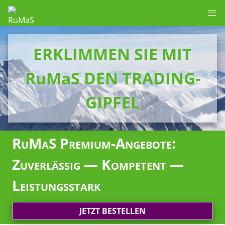
ERKLIMMEN SIE MIT
RuMaS DEN TRADING-
GIPFEL
RuMaS Premium-Angebote:
Zuverlässig — Kompetent —
Leistungsstark
JETZT BESTELLEN