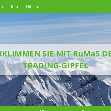
um
Info
Hitliste
RKLIMMEN SIE MIT RuMaS D
TRADING-GIPFEL