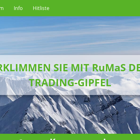
um
Info
Hitliste
RKLIMMEN SIE MIT RuMaS D
TRADING-GIPFEL