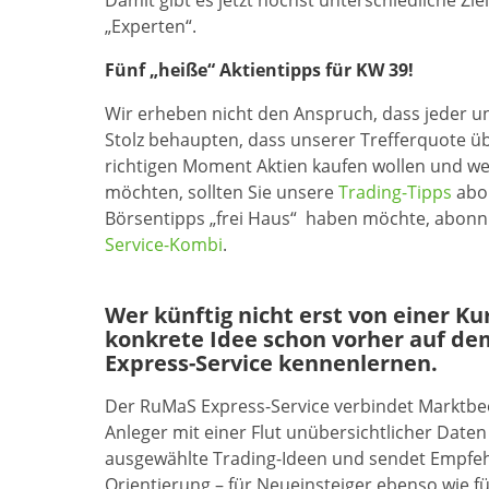
Damit gibt es jetzt höchst unterschiedliche Zi
„Experten“.
Fünf „heiße“ Aktientipps für KW 39!
Wir erheben nicht den Anspruch, dass jeder un
Stolz behaupten, dass unserer Trefferquote ü
richtigen Moment Aktien kaufen wollen und w
möchten, sollten Sie unsere
Trading-Tipps
abon
Börsentipps „frei Haus“ haben möchte, abonni
Service-Kombi
.
Wer künftig nicht erst von einer K
konkrete Idee schon vorher auf de
Express-Service kennenlernen.
Der RuMaS Express-Service verbindet Marktb
Anleger mit einer Flut unübersichtlicher Daten 
ausgewählte Trading-Ideen und sendet Empfehl
Orientierung – für Neueinsteiger ebenso wie f