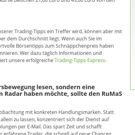
elkurse zwischen 21,00 Euro und 49,00 Euro von den
serer Trading-Tipps ein Treffer wird, können aber mit
ber dem Durchschnitt liegt. Wenn auch Sie im
ertvolle Börsentipps zum Schnäppchenpreis haben
nieren. Wer dazu täglich Informationen und
ert unsere erfolgreiche
Trading-Tipps-Express-
ursbewegung lesen, sondern eine
m Radar haben möchte, sollte den RuMaS
eobachtung mit konkreten Handlungsmarken. Statt
allein zu lassen, konzentriert sich der Dienst auf
ungen per E-Mail. Das spart Zeit und schafft
ür erfahrene Trader, die schnell auf neue Chancen